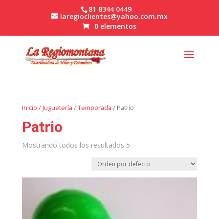
81 8344 0449
laregioclientes@yahoo.com.mx
0 elementos
Inicio
/
Juguetería
/
Temporada
/ Patrio
Patrio
Mostrando todos los resultados 5