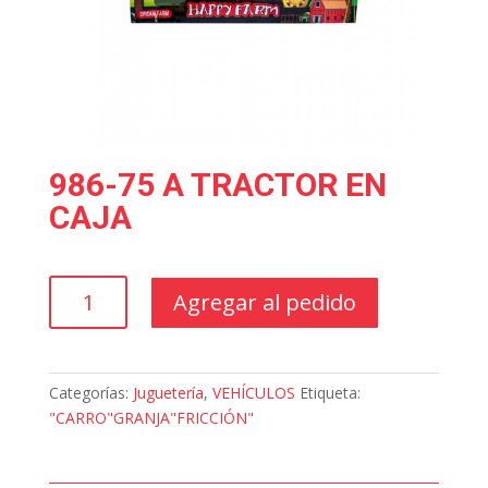
986-75 A TRACTOR EN
CAJA
986-
Agregar al pedido
75
A
TRACTOR
EN
Categorías:
Juguetería
,
VEHÍCULOS
Etiqueta:
CAJA
"CARRO"GRANJA"FRICCIÓN"
cantidad