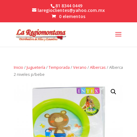
81 8344 0449
laregioclientes@yahoo.com.mx
0 elementos
Inicio
/
Juguetería
/
Temporada
/
Verano
/
Albercas
/ Alberca
2 niveles p/bebe