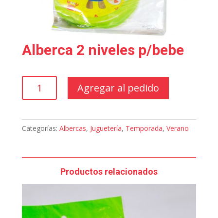
Alberca 2 niveles p/bebe
Alberca
Agregar al pedido
2
niveles
p/bebe
cantidad
Categorías:
Albercas
,
Juguetería
,
Temporada
,
Verano
Productos relacionados