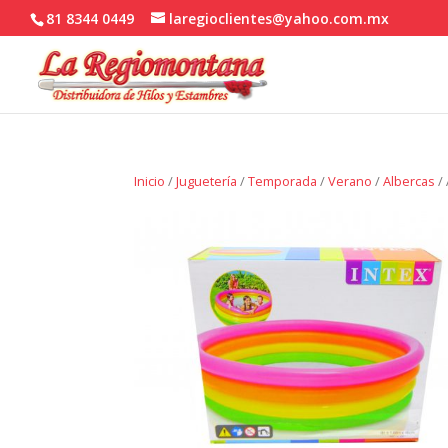
81 8344 0449
laregioclientes@yahoo.com.mx
Inicio
/
Juguetería
/
Temporada
/
Verano
/
Albercas
/ 