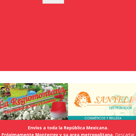
Envíos a toda la República Mexicana.
Próximamente Monterrey y su area metropolitana.
Descartar