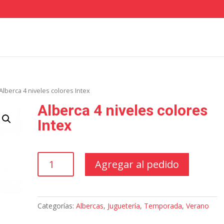
Alberca 4 niveles colores Intex
Alberca 4 niveles colores
Intex
Alberca
Agregar al pedido
4
niveles
colores
Intex
Categorías:
Albercas
,
Juguetería
,
Temporada
,
Verano
cantidad