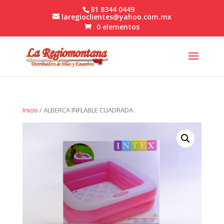
81 8344 0449
laregioclientes@yahoo.com.mx
0 elementos
Inicio
/ ALBERCA INFLABLE CUADRADA