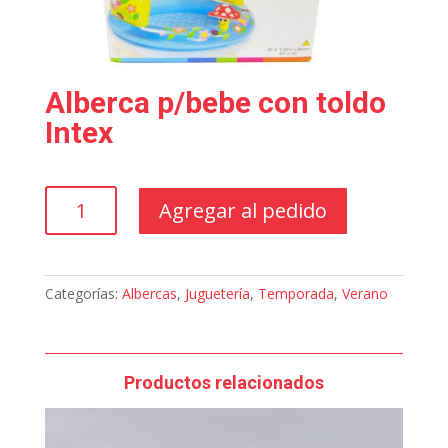
Alberca p/bebe con toldo
Intex
Alberca
Agregar al pedido
p/bebe
con
toldo
Intex
Categorías:
Albercas
,
Juguetería
,
Temporada
,
Verano
cantidad
Productos relacionados