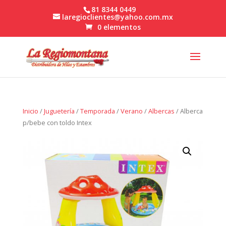
81 8344 0449
laregioclientes@yahoo.com.mx
0 elementos
Inicio
/
Juguetería
/
Temporada
/
Verano
/
Albercas
/ Alberca
p/bebe con toldo Intex