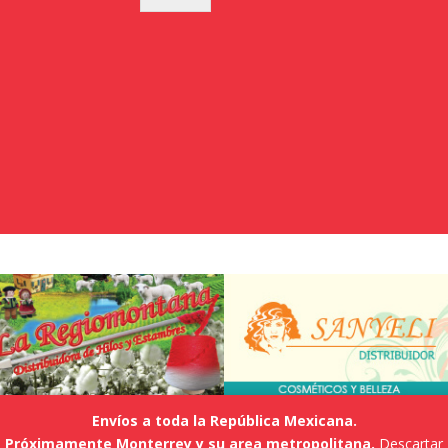
Envíos a toda la República Mexicana.
Próximamente Monterrey y su area metropolitana.
Descartar