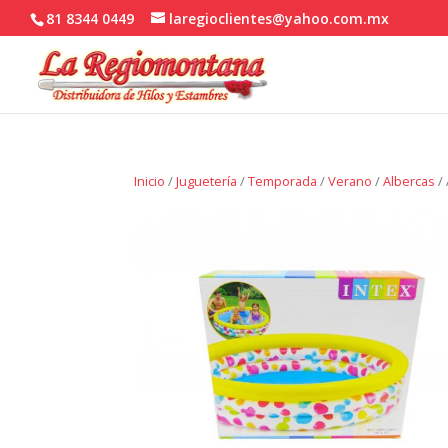
81 8344 0449
laregioclientes@yahoo.com.mx
Inicio
/
Juguetería
/
Temporada
/
Verano
/
Albercas
/ 