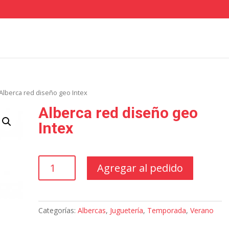
Alberca red diseño geo Intex
Alberca red diseño geo
Intex
Alberca
Agregar al pedido
red
diseño
geo
Intex
Categorías:
Albercas
,
Juguetería
,
Temporada
,
Verano
cantidad