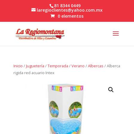
81 8344 0449
laregioclientes@yahoo.com.mx
0 elementos
Inicio
/
Juguetería
/
Temporada
/
Verano
/
Albercas
/ Alberca
rigida red acuario Intex