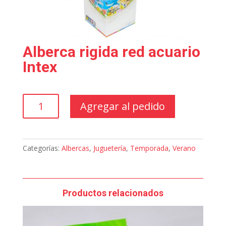
Alberca rigida red acuario
Intex
Alberca
Agregar al pedido
rigida
red
acuario
Intex
Categorías:
Albercas
,
Juguetería
,
Temporada
,
Verano
cantidad
Productos relacionados