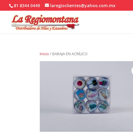
81 8344 0449
laregioclientes@yahoo.com.mx
Inicio
/ BARAJA EN ACRÍLICO