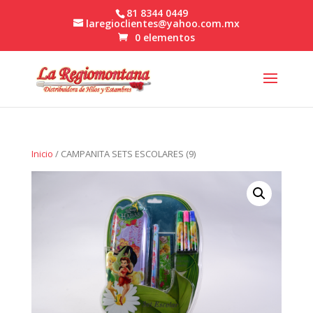
81 8344 0449
laregioclientes@yahoo.com.mx
0 elementos
Inicio
/ CAMPANITA SETS ESCOLARES (9)