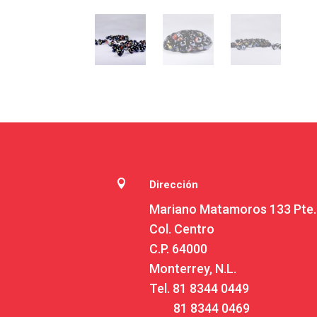

Dirección
Mariano Matamoros 133 Pte.
Col. Centro
C.P. 64000
Monterrey, N.L.
Tel.
81 8344 0449
81 8344 0469