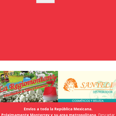
Envíos a toda la República Mexicana.
Próximamente Monterrey y su area metropolitana.
Descartar