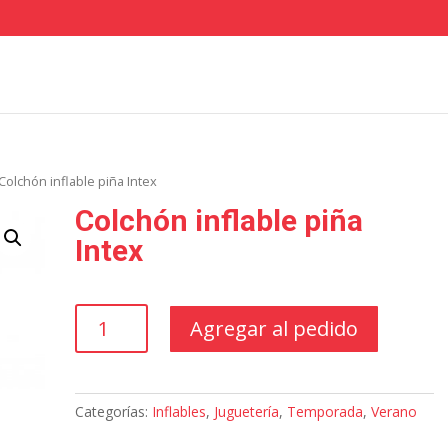
Colchón inflable piña Intex
Colchón inflable piña
Intex
Colchón
Agregar al pedido
inflable
piña
Intex
cantidad
Categorías:
Inflables
,
Juguetería
,
Temporada
,
Verano