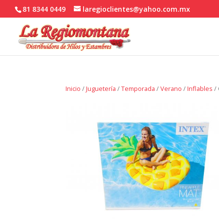
81 8344 0449
laregioclientes@yahoo.com.mx
Inicio
/
Juguetería
/
Temporada
/
Verano
/
Inflables
/ 