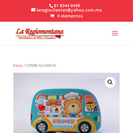
81 8344 0449
laregioclientes@yahoo.com.mx
0 elementos
Inicio
/ COMBI ALCANCIA