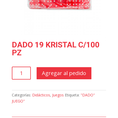
DADO 19 KRISTAL C/100
PZ
DADO
Agregar al pedido
19
KRISTAL
C/100
PZ
Categorías:
Didácticos
,
Juegos
Etiqueta:
"DADO"
cantidad
JUEGO"