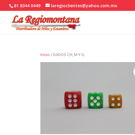
81 8344 0449
laregioclientes@yahoo.com.mx
Inicio
/ DADOS CH, M Y G