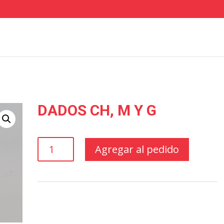
DADOS CH, M Y G
DADOS
Agregar al pedido
CH,
M
Y
G
cantidad