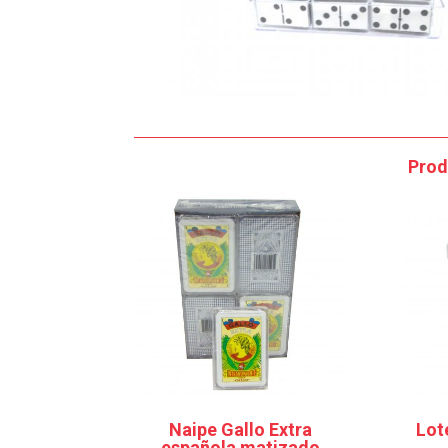
Prod
Naipe Gallo Extra
Lot
española matizado