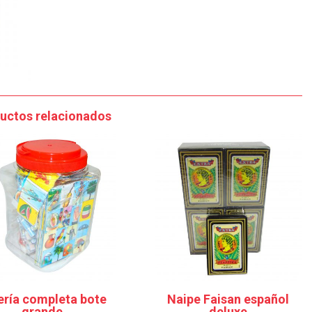
uctos relacionados
ería completa bote
Naipe Faisan español
grande
deluxe