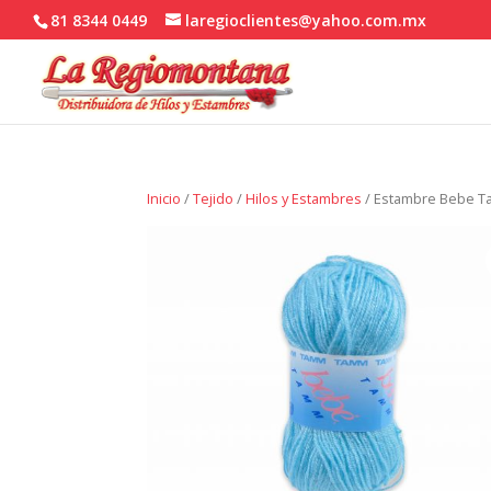
81 8344 0449
laregioclientes@yahoo.com.mx
Inicio
/
Tejido
/
Hilos y Estambres
/ Estambre Bebe T