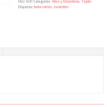
g
SKU:
N/D
Categorías:
Hilos y Estambres
,
Tejido
cantidad
Etiquetas:
bebe tamm
,
estambre