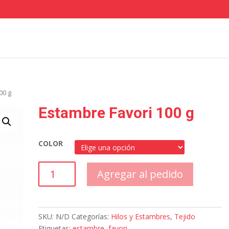
00 g
Estambre Favori 100 g
COLOR
Estambre
Agregar al pedido
Favori
100
g
cantidad
SKU:
N/D
Categorías:
Hilos y Estambres
,
Tejido
Etiquetas:
estambre
,
favori