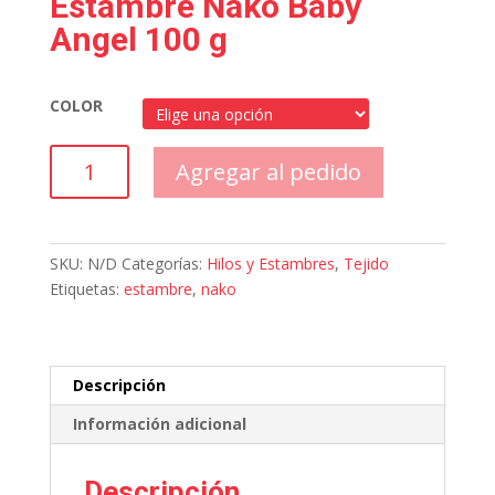
Estambre Nako Baby
Angel 100 g
COLOR
Estambre
Agregar al pedido
Nako
Baby
Angel
100
SKU:
N/D
Categorías:
Hilos y Estambres
,
Tejido
g
Etiquetas:
estambre
,
nako
cantidad
Descripción
Información adicional
Descripción