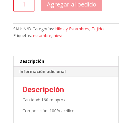
Estambre
Agregar al pedido
Nieve
matizado
100
g
SKU:
N/D
Categorías:
Hilos y Estambres
,
Tejido
cantidad
Etiquetas:
estambre
,
nieve
Descripción
Información adicional
Descripción
Cantidad: 160 m aprox
Composición: 100% acrílico