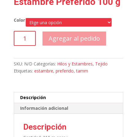
Estambre Preferido 100 g
Color
Estambre
Agregar al pedido
Preferido
100
g
cantidad
SKU:
N/D
Categorías:
Hilos y Estambres
,
Tejido
Etiquetas:
estambre
,
preferido
,
tamm
Descripción
Información adicional
Descripción