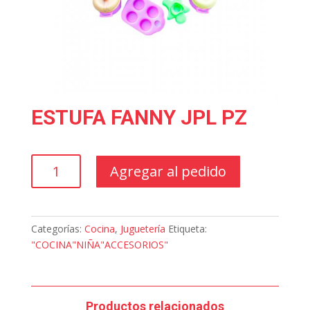
ESTUFA FANNY JPL PZ
ESTUFA
Agregar al pedido
FANNY
JPL
PZ
cantidad
Categorías:
Cocina
,
Juguetería
Etiqueta:
"COCINA"NIÑA"ACCESORIOS"
Productos relacionados