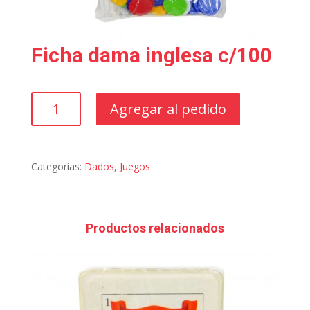
Ficha dama inglesa c/100
Ficha
Agregar al pedido
dama
inglesa
c/100
cantidad
Categorías:
Dados
,
Juegos
Productos relacionados