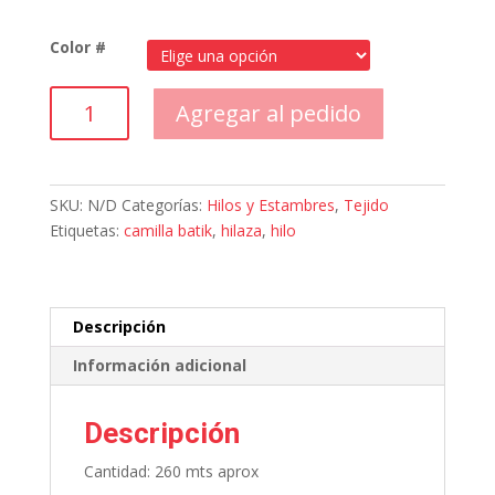
Color #
Hilaza
Agregar al pedido
Camilla
Batik
100
g
SKU:
N/D
Categorías:
Hilos y Estambres
,
Tejido
cantidad
Etiquetas:
camilla batik
,
hilaza
,
hilo
Descripción
Información adicional
Descripción
Cantidad: 260 mts aprox