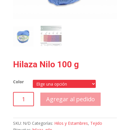
Hilaza Nilo 100 g
Color
Hilaza
Agregar al pedido
Nilo
100
g
cantidad
SKU:
N/D
Categorías:
Hilos y Estambres
,
Tejido
Etiquetas:
hilaza
,
nilo