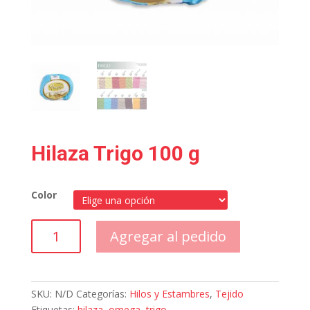
Hilaza Trigo 100 g
Color
Hilaza
Agregar al pedido
Trigo
100
g
cantidad
SKU:
N/D
Categorías:
Hilos y Estambres
,
Tejido
Etiquetas:
hilaza
,
omega
,
trigo