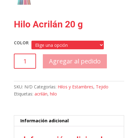
Hilo Acrilán 20 g
COLOR
Hilo
Agregar al pedido
Acrilán
20
g
cantidad
SKU:
N/D
Categorías:
Hilos y Estambres
,
Tejido
Etiquetas:
acrilán
,
hilo
Información adicional