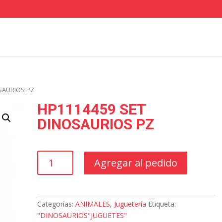
SAURIOS PZ
HP1114459 SET
DINOSAURIOS PZ
HP1114459
Agregar al pedido
SET
DINOSAURIOS
PZ
cantidad
Categorías:
ANIMALES
,
Juguetería
Etiqueta:
"DINOSAURIOS"JUGUETES"