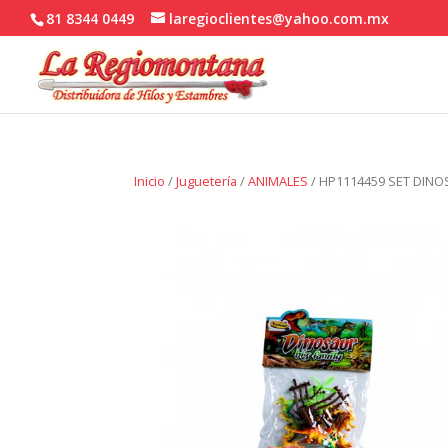
81 8344 0449
laregioclientes@yahoo.com.mx
Inicio
/
Juguetería
/
ANIMALES
/ HP1114459 SET DINO