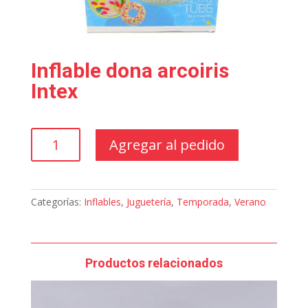
Inflable dona arcoiris
Intex
Inflable
Agregar al pedido
dona
arcoiris
Intex
cantidad
Categorías:
Inflables
,
Juguetería
,
Temporada
,
Verano
Productos relacionados