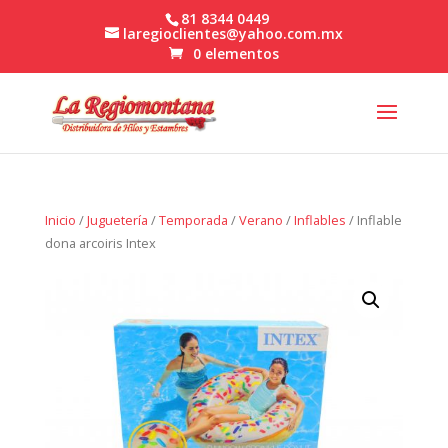
81 8344 0449
laregioclientes@yahoo.com.mx
0 elementos
Inicio
/
Juguetería
/
Temporada
/
Verano
/
Inflables
/ Inflable
dona arcoiris Intex