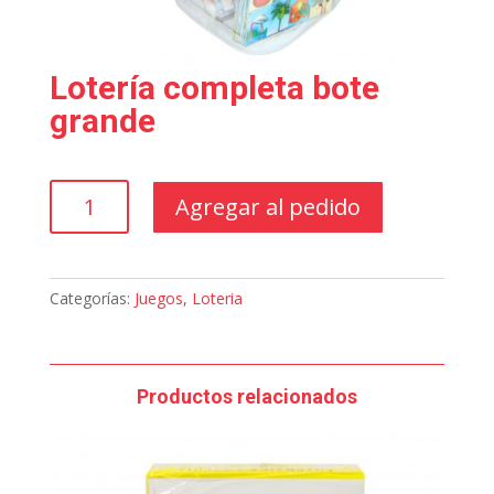
Lotería completa bote
grande
Lotería
Agregar al pedido
completa
bote
grande
cantidad
Categorías:
Juegos
,
Loteria
Productos relacionados