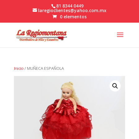
81 8344 0449
laregioclientes@yahoo.com.mx
0 elementos
Inicio
/ MUÑECA ESPAÑOLA