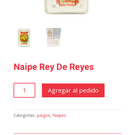
Naipe Rey De Reyes
Naipe
Agregar al pedido
Rey
De
Reyes
cantidad
Categorías:
Juegos
,
Naipes