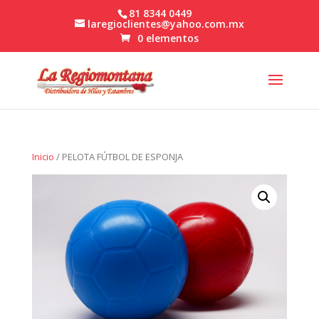
81 8344 0449
laregioclientes@yahoo.com.mx
0 elementos
Inicio
/ PELOTA FÚTBOL DE ESPONJA