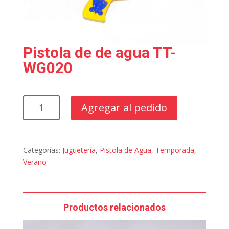
Pistola de de agua TT-
WG020
Pistola
Agregar al pedido
de
de
agua
TT-
Categorías:
Juguetería
,
Pistola de Agua
,
Temporada
,
WG020
Verano
cantidad
Productos relacionados