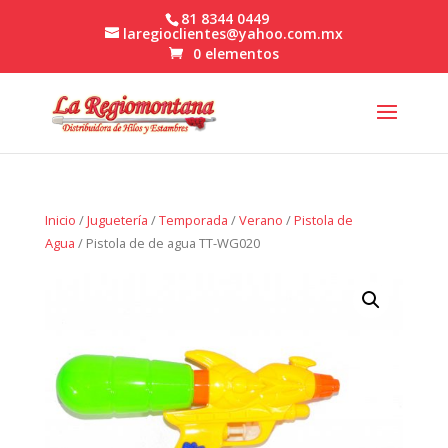
81 8344 0449
laregioclientes@yahoo.com.mx
0 elementos
Inicio
/
Juguetería
/
Temporada
/
Verano
/
Pistola de
Agua
/ Pistola de de agua TT-WG020