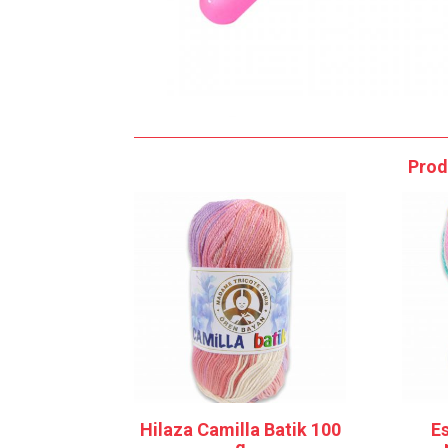
Prod
Hilaza Camilla Batik 100
E
g