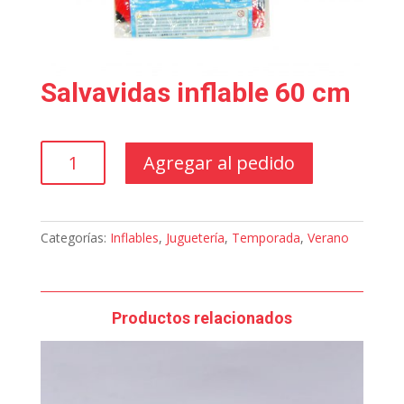
Salvavidas inflable 60 cm
Salvavidas
Agregar al pedido
inflable
60
cm
cantidad
Categorías:
Inflables
,
Juguetería
,
Temporada
,
Verano
Productos relacionados