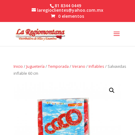
81 8344 0449
laregioclientes@yahoo.com.mx
0 elementos
Inicio
/
Juguetería
/
Temporada
/
Verano
/
Inflables
/ Salvavidas
inflable 60 cm