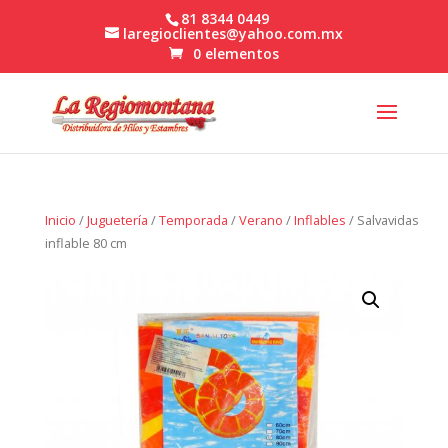
81 8344 0449
laregioclientes@yahoo.com.mx
0 elementos
Inicio
/
Juguetería
/
Temporada
/
Verano
/
Inflables
/ Salvavidas
inflable 80 cm