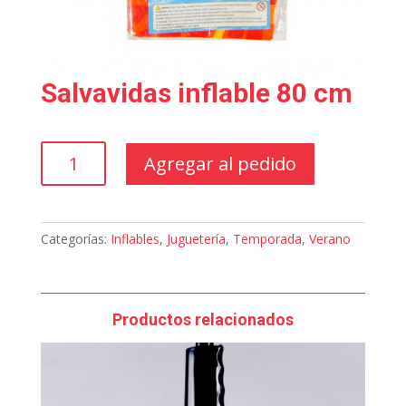
Salvavidas inflable 80 cm
Salvavidas
Agregar al pedido
inflable
80
cm
cantidad
Categorías:
Inflables
,
Juguetería
,
Temporada
,
Verano
Productos relacionados