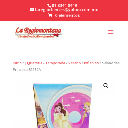
81 8344 0449
laregioclientes@yahoo.com.mx
0 elementos
Inicio
/
Juguetería
/
Temporada
/
Verano
/
Inflables
/ Salvavidas
Princesa 85532A