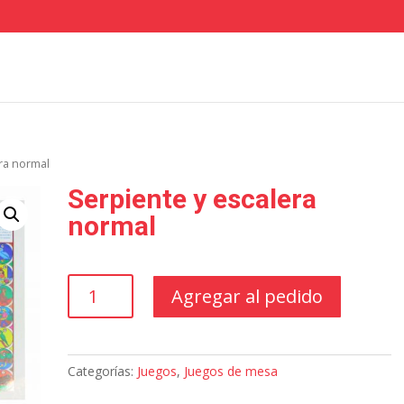
ra normal
Serpiente y escalera
normal
Serpiente
Agregar al pedido
y
escalera
normal
cantidad
Categorías:
Juegos
,
Juegos de mesa