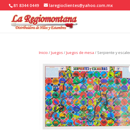
81 8344 0449
laregioclientes@yahoo.com.mx
Inicio
/
Juegos
/
Juegos de mesa
/ Serpiente y escale