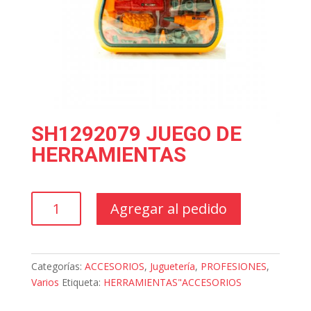
SH1292079 JUEGO DE
HERRAMIENTAS
SH1292079
Agregar al pedido
JUEGO
DE
HERRAMIENTAS
cantidad
Categorías:
ACCESORIOS
,
Juguetería
,
PROFESIONES
,
Varios
Etiqueta:
HERRAMIENTAS"ACCESORIOS