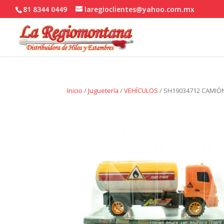
81 8344 0449
laregioclientes@yahoo.com.mx
Inicio
/
Juguetería
/
VEHÍCULOS
/ SH19034712 CAMIÓ