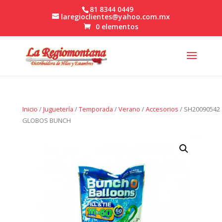
81 8344 0449
laregioclientes@yahoo.com.mx
0 elementos
Inicio
/
Juguetería
/
Temporada
/
Verano
/
Accesorios
/ SH20090542
GLOBOS BUNCH