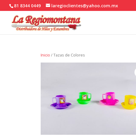
81 8344 0449
laregioclientes@yahoo.com.mx
Inicio
/ Tazas de Colores