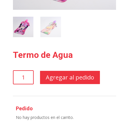
Termo de Agua
Termo
Agregar al pedido
de
Agua
cantidad
Pedido
No hay productos en el carrito.