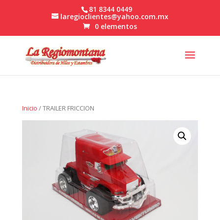
81 8344 0449
laregioclientes@yahoo.com.mx
0 elementos
Inicio
/ TRAILER FRICCION