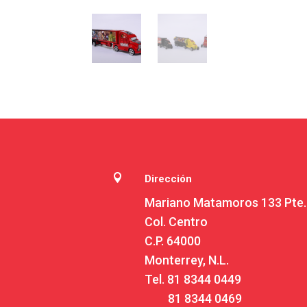

Dirección
Mariano Matamoros 133 Pte.
Col. Centro
C.P. 64000
Monterrey, N.L.
Tel.
81 8344 0449
81 8344 0469