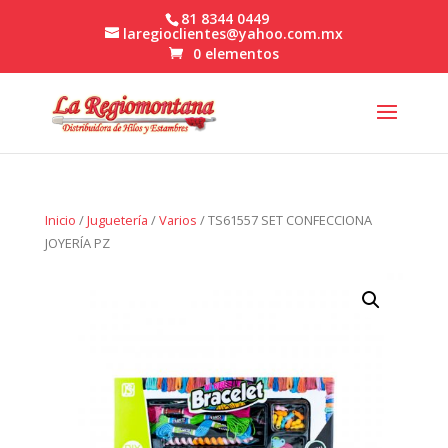
81 8344 0449
laregioclientes@yahoo.com.mx
0 elementos
Inicio
/
Juguetería
/
Varios
/ TS61557 SET CONFECCIONA
JOYERÍA PZ