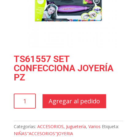
TS61557 SET
CONFECCIONA JOYERÍA
PZ
TS61557
Agregar al pedido
SET
CONFECCIONA
JOYERÍA
PZ
Categorías:
ACCESORIOS
,
Juguetería
,
Varios
Etiqueta:
cantidad
NIÑAS"ACCESORIOS"JOYERIA