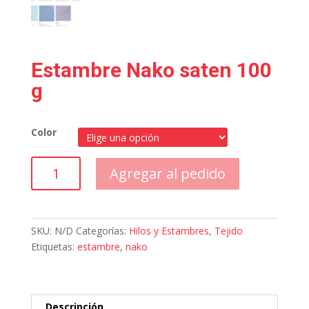
Estambre Nako saten 100
g
Color
Estambre
Agregar al pedido
Nako
saten
100
g
SKU:
N/D
Categorías:
Hilos y Estambres
,
Tejido
cantidad
Etiquetas:
estambre
,
nako
Descripción