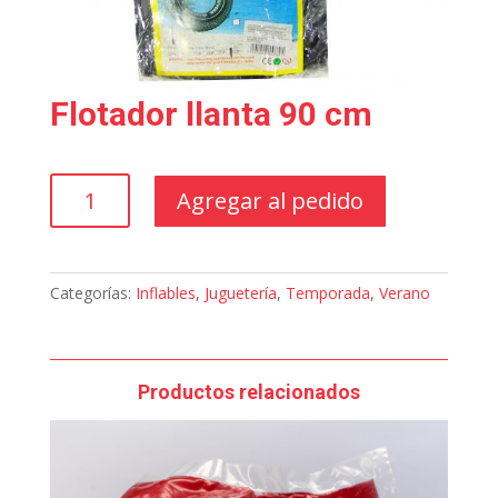
Flotador llanta 90 cm
Flotador
Agregar al pedido
llanta
90
cm
cantidad
Categorías:
Inflables
,
Juguetería
,
Temporada
,
Verano
Productos relacionados