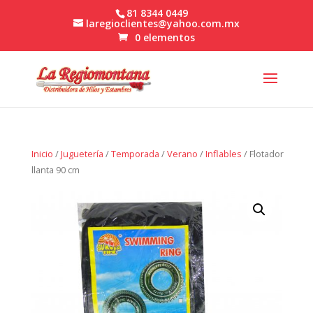
81 8344 0449
laregioclientes@yahoo.com.mx
0 elementos
Inicio
/
Juguetería
/
Temporada
/
Verano
/
Inflables
/ Flotador
llanta 90 cm