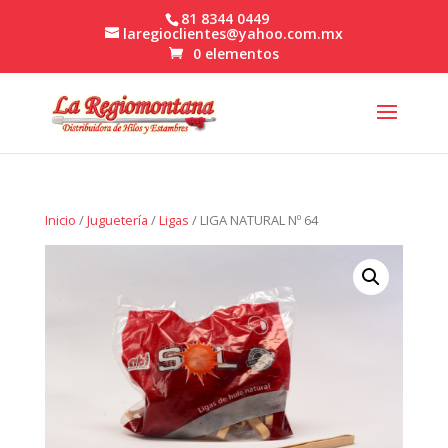
81 8344 0449
laregioclientes@yahoo.com.mx
0 elementos
Inicio
/
Juguetería
/
Ligas
/ LIGA NATURAL Nº 64