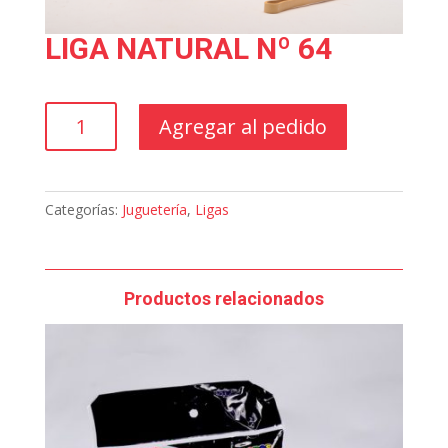
LIGA NATURAL Nº 64
LIGA
Agregar al pedido
NATURAL
Nº
64
cantidad
Categorías:
Juguetería
,
Ligas
Productos relacionados